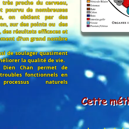
t très proche du cerveau,
et pourvu de nombreuses
es, on obtient par des
on, sur des points ou des
 des résultats efficaces et
tement d?un grand nombre
nsi de soulager quasiment
éliorer la qualité de vie.
le Dien Chan permet de
troubles fonctionnels en
rocessus naturels
Cette méth