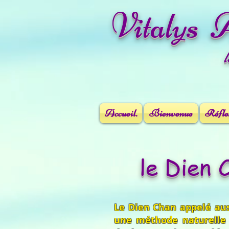
Vitalys 
Accueil.
Bienvenue
Réflex
le Dien 
Le Dien Chan appelé auss
une méthode naturelle