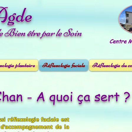
Agde
le Bien être par le Soin
Centre Mé
ologie plantaire
Réflexologie faciale
Réflexologie du c
Chan - A quoi ça sert ?
i réflexologie faciale est
 d'accompagnement de la