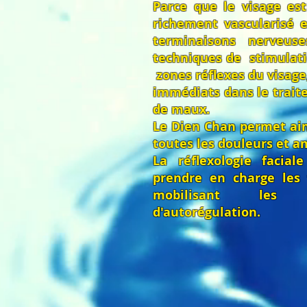
Parce que le visage es
richement vascularisé 
terminaisons nerveus
techniques de stimulati
zones réflexes du visage,
immédiats dans le trai
de maux.
Le Dien Chan permet ai
toutes les douleurs et am
La réflexologie facia
prendre en charge les 
mobilisant les p
d'autorégulation.