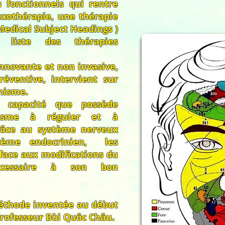
s fonctionnels qui rentre
lexothérapie, une thérapie
Medical Subject Headings )
 liste des thérapies
nnovante et non invasive,
réventive, intervient sur
nisme.
a capacité que possède
anisme à réguler et à
râce au système nerveux
ème endocrinien, les
face aux modifications du
écessaire à son bon
éthode inventée au début
Professeur Bùi Quôc Châu.