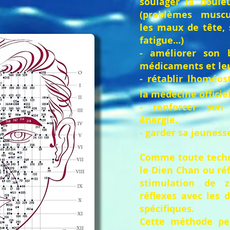
soulager la doule
(problèmes musculo
les maux de tête, 
fatigue...)
- améliorer son b
médicaments et leu
- rétablir lhomé
la médecine officie
- renforcer son 
énergie.
- garder sa jeuness
Comme toute techn
le Dien Chan ou réf
stimulation de 
réflexes avec les 
spécifiques.
Cette méthode pe