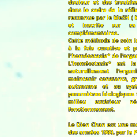
douleur et des trouble
dans le cadre de la réf
reconnue par le MeSH ( 
et inscrite sur sa
complémentaires.
Cette méthode de soin i
à la fois curative et p
l'homéostasie* de l'orga
L'homéostasie* est l
naturellement l'org
maintenir constants, g
autonome et au syst
paramètres biologiques 
milieu extérieur n
fonctionnement.
Le Dien Chan est une m
des années 1980, par le 