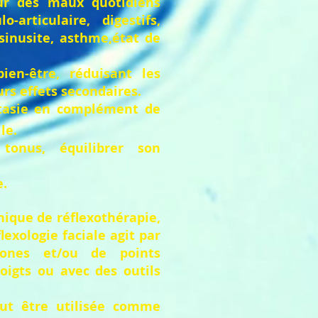
ur des maux quotidiens
-articulaire, digestifs,
sinusite, asthme,état de
ien-être, réduisant les
rs effets secondaires.
ostasie en complément de
lle.
tonus, équilibrer son
e.
ique de réflexothérapie,
lexologie faciale agit par
zones et/ou de points
doigts ou avec des outils
ut être utilisée comme