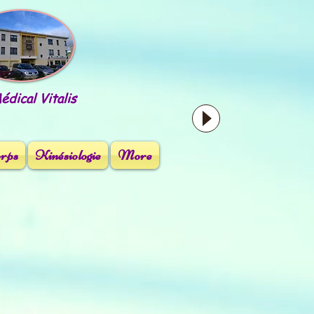
dical Vitalis
orps
Kinésiologie
More