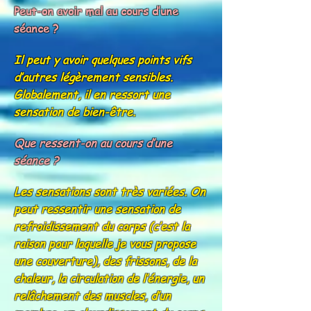
Peut-on avoir mal au cours d’une
séance ?
Il peut y avoir quelques points vifs
d’autres légèrement sensibles.
Globalement, il en ressort une
sensation de bien-être.
Que ressent-on au cours d’une
séance ?
Les sensations sont très variées. On
peut ressentir une sensation de
refroidissement du corps (c’est la
raison pour laquelle je vous propose
une couverture), des frissons, de la
chaleur, la circulation de l’énergie, un
relâchement des muscles, d’un