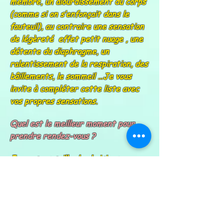
membre, un alourdissement du corps
(comme si on s’enfonçait dans le
fauteuil), au contraire une sensation
de légèreté effet petit nuage , une
détente du diaphragme, un
ralentissement de la respiration, des
bâillements, le sommeil …Je vous
invite à compléter cette liste avec
vos propres sensations.
Quel est le meilleur moment pour
prendre rendez-vous ?
Je vous conseille de choisir un
moment où vous avez du temps après
pour prolonger la détente.
Quelles sensations peut-on avoir
après une séance ?