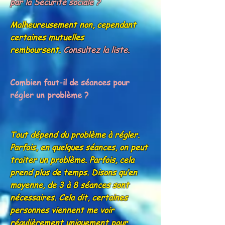
par la Sécurité sociale ?
Malheureusement non, cependant
certaines mutuelles
remboursent.
Consultez la liste.
Combien faut-il de séances pour
régler un problème ?
Tout dépend du problème à régler.
Parfois, en quelques séances, on peut
traiter un problème. Parfois, cela
prend plus de temps. Disons qu’en
moyenne, de 3 à 8 séances sont
nécessaires. Cela dit, certaines
personnes viennent me voir
régulièrement uniquement pour