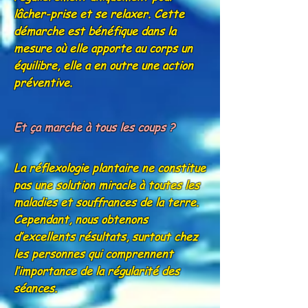
lâcher-prise et se relaxer. Cette
démarche est bénéfique dans la
mesure où elle apporte au corps un
équilibre, elle a en outre une action
préventive.
Et ça marche à tous les coups ?
La réflexologie plantaire ne constitue
pas une solution miracle à toutes les
maladies et souffrances de la terre.
Cependant, nous obtenons
d’excellents résultats, surtout chez
les personnes qui comprennent
l’importance de la régularité des
séances.