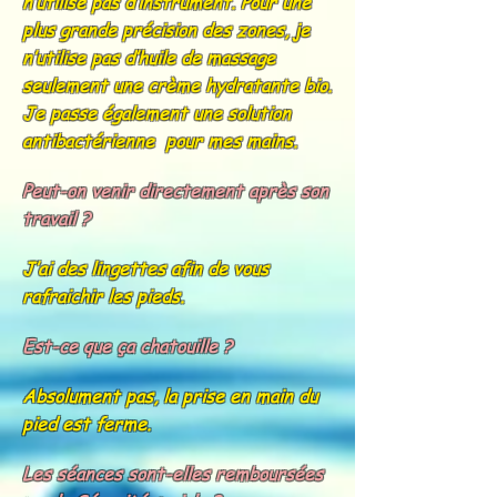
n’utilise pas d’instrument. Pour une
plus grande précision des zones, je
n’utilise pas d’huile de massage
seulement une crème hydratante bio.
Je passe également une solution
antibactérienne pour mes mains.
Peut-on venir directement après son
travail ?
J’ai des lingettes afin de vous
rafraichir les pieds.
Est-ce que ça chatouille ?
Absolument pas, la prise en main du
pied est ferme.
Les séances sont-elles remboursées