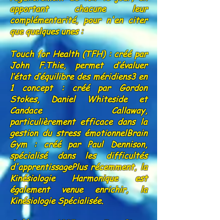
apportant chacune leur
complémentarité, pour n'en citer
que quelques unes :
Touch for Health (TFH) : créé par
John F.Thie, permet d’évaluer
l’état d’équilibre des méridiens3 en
1 concept : créé par Gordon
Stokes, Daniel Whiteside et
Candace Callaway,
particulièrement efficace dans la
gestion du stress émotionnelBrain
Gym : créé par Paul Dennison,
spécialisé dans les difficultés
d'apprentissagePlus récemment, la
Kinésiologie Harmonique est
également venue enrichir, la
Kinésiologie Spécialisée.