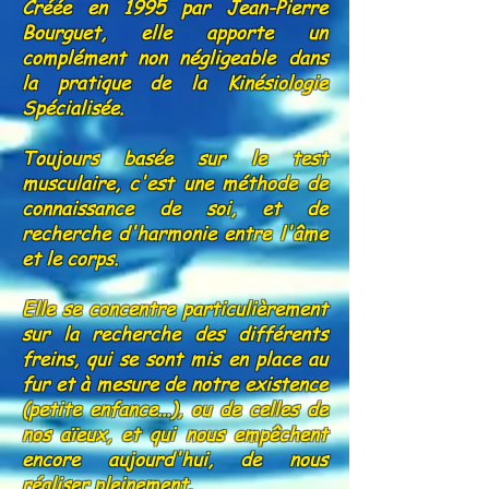
Créée en 1995 par Jean-Pierre
Bourguet, elle apporte un
complément non négligeable dans
la pratique de la Kinésiologie
Spécialisée.
Toujours basée sur le test
musculaire, c'est une méthode de
connaissance de soi, et de
recherche d'harmonie entre l'âme
et le corps.
Elle se concentre particulièrement
sur la recherche des différents
freins, qui se sont mis en place au
fur et à mesure de notre existence
(petite enfance...), ou de celles de
nos aïeux, et qui nous empêchent
encore aujourd'hui, de nous
réaliser pleinement.