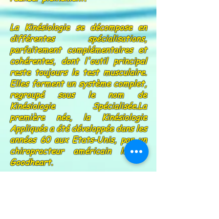
La Kinésiologie se décompose en
différentes spécialisations,
parfaitement complémentaires et
cohérentes, dont l'outil principal
reste toujours le test musculaire.
Elles forment un système complet,
regroupé sous le nom de
Kinésiologie Spécialisée.La
première née, la Kinésiologie
Appliquée a été développée dans les
années 60 aux Etats-Unis, par un
chiropracteur américain le Dr
Goodheart.
En croisant les découvertes de la
physiologie occidentale et de
l'énergétique chinoise, et se
basant notamment sur la