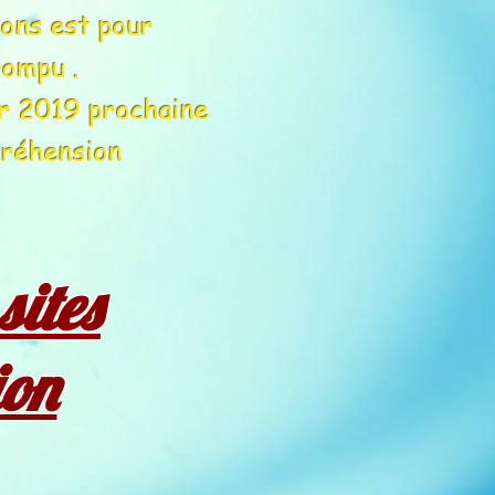
ions est pour
rrompu
.
er 2019 prochaine
préhension
sites
ion