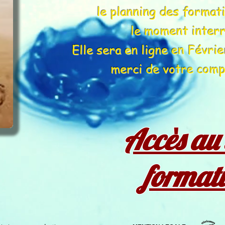
le planning des format
le moment inte
Elle sera en ligne en Févri
merci de votre com
Accès au 
format