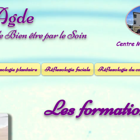
Agde
le Bien être par le Soin
Centre Mé
ologie plantaire
Réflexologie faciale
Réflexologie du c
Les formati