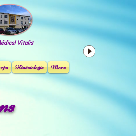
dical Vitalis
orps
Kinésiologie
More
ons