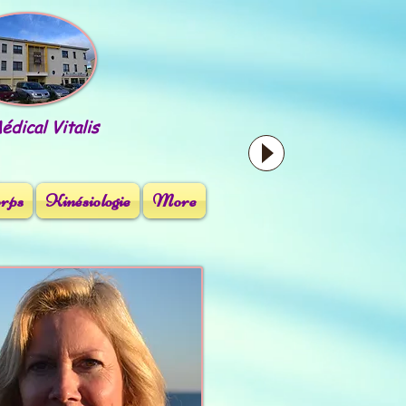
dical Vitalis
orps
Kinésiologie
More