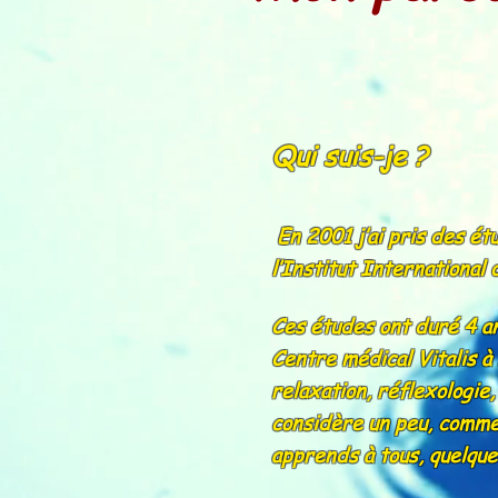
Qui suis-je ?
En 2001 j’ai pris des ét
l’Institut International
Ces études ont duré 4 an
Centre médical Vitalis à
relaxation, réflexologie
considère un peu, comme 
apprends à tous, quelque 