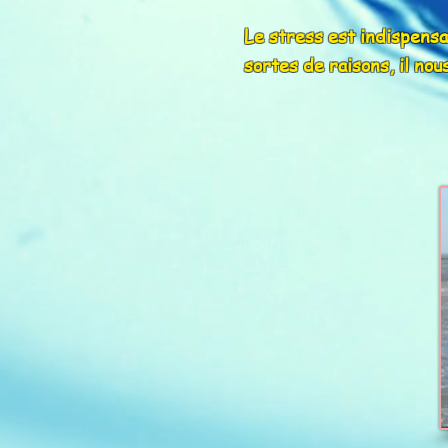
Le stress est indispensab
sortes de raisons, il no