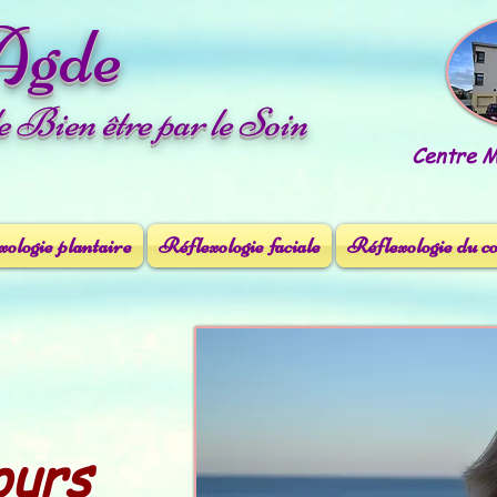
Agde
le Bien être par le Soin
Centre Mé
ologie plantaire
Réflexologie faciale
Réflexologie du c
ours