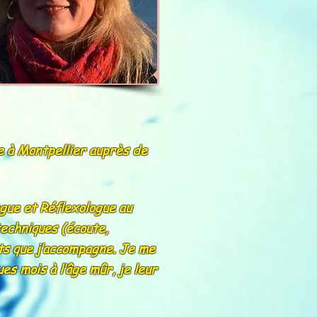
ée à Montpellier auprès de
ogue et Réflexologue au
techniques (écoute,
nts que j’accompagne. Je me
s mois à l’âge mûr, je leur