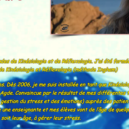
udes de Kinésiologie et de Réflexologie. J’ai été form
 de Kinésiologie et Réflexologie (méthode Ingham)
s. Dès 2006, je me suis installée en tant que Kinésiol
 Agde. Convaincue par le résultat de mes différentes 
, gestion du stress et des émotions) auprès des patie
une enseignante et mes élèves vont de l’âge de quelque
soit leur âge, à gérer leur stress.