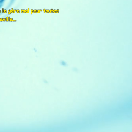
on le gère mal pour toutes
eville…