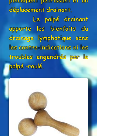
pincement pétrissant et un
déplacement drainant.
Le palpé drainant
apporte les bienfaits du
drainage lymphatique sans
les contre-indications ni les
troubles engendrés par le
palpé -roulé.