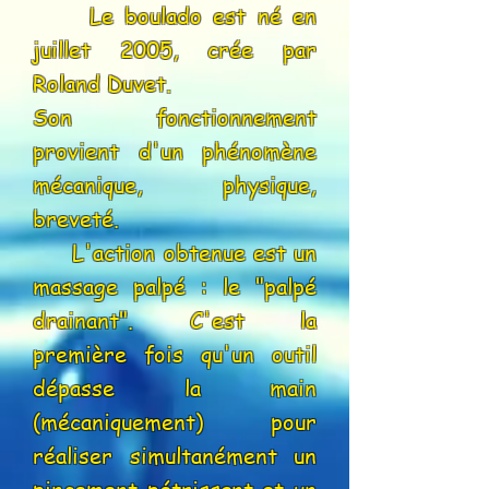
Le boulado est né en
juillet 2005, crée par
Roland Duvet.
Son fonctionnement
provient d'un phénomène
mécanique, physique,
breveté.
L'action obtenue est un
massage palpé : le "palpé
drainant". C'est la
première fois qu'un outil
dépasse la main
(mécaniquement) pour
réaliser simultanément un