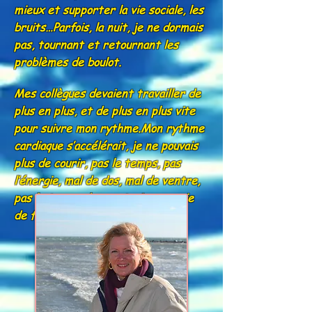
mieux et supporter la vie sociale, les
bruits…Parfois, la nuit, je ne dormais
pas, tournant et retournant les
problèmes de boulot.
Mes collègues devaient travailler de
plus en plus, et de plus en plus vite
pour suivre mon rythme.Mon rythme
cardiaque s’accélérait, je ne pouvais
plus de courir, pas le temps, pas
l’énergie, mal de dos, mal de ventre,
pas le temps de construire une vie
de famille….