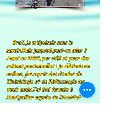
Bref, je m’épuisais sans le
savoir.Mais jusqu’où peut-on aller ?
Aussi en 2001, par défi et pour des
raisons personnelles : je désirais un
enfant, j’ai repris des études de
Kinésiologie et de Réflexologie les
week ends.J’ai été formée à
Montpellier auprès de l’Institut
International de Kinésiologie et
Réflexologie (méthode Ingham)
Ces études ont duré 4 ans.Dès 2006,
je me suis installée en tant que