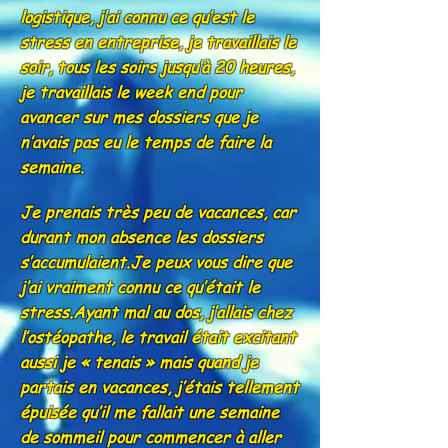
logistique, j’ai connu ce qu’est le
stress en entreprise, je travaillais le
soir, tous les soirs jusqu’à 20 heures,
je travaillais le week end pour
avancer sur mes dossiers que je
n’avais pas eu le temps de faire la
semaine.
Je prenais très peu de vacances, car
durant mon absence les dossiers
s’accumulaient.Je peux vous dire que
j’ai vraiment connu ce qu’était le
stress.Ayant mal au dos, j’allais chez
l’ostéopathe, le travail était excitant
aussi je « tenais » mais quand je
partais en vacances, j’étais tellement
épuisée qu’il me fallait une semaine
de sommeil pour commencer à aller